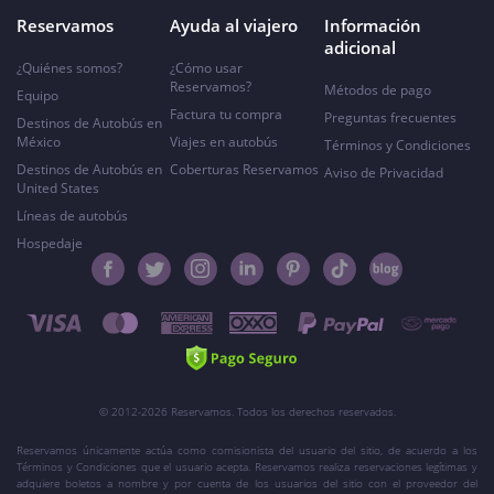
Reservamos
Ayuda al viajero
Información
adicional
¿Quiénes somos?
¿Cómo usar
Reservamos?
Métodos de pago
Equipo
Factura tu compra
Preguntas frecuentes
Destinos de Autobús en
México
Viajes en autobús
Términos y Condiciones
Destinos de Autobús en
Coberturas Reservamos
Aviso de Privacidad
United States
Líneas de autobús
Hospedaje
© 2012-2026 Reservamos. Todos los derechos reservados.
Reservamos únicamente actúa como comisionista del usuario del sitio, de acuerdo a los
Términos y Condiciones que el usuario acepta. Reservamos realiza reservaciones legítimas y
adquiere boletos a nombre y por cuenta de los usuarios del sitio con el proveedor del