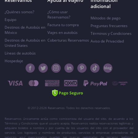
Reservamos
Ayuda al viajero
Información
adicional
¿Quiénes somos?
¿Cómo usar
Reservamos?
Métodos de pago
Equipo
Factura tu compra
Preguntas frecuentes
Destinos de Autobús en
México
Viajes en autobús
Términos y Condiciones
Destinos de Autobús en
Coberturas Reservamos
Aviso de Privacidad
United States
Líneas de autobús
Hospedaje
© 2012-2026 Reservamos. Todos los derechos reservados.
Reservamos únicamente actúa como comisionista del usuario del sitio, de acuerdo a los
Términos y Condiciones que el usuario acepta. Reservamos realiza reservaciones legítimas y
adquiere boletos a nombre y por cuenta de los usuarios del sitio con el proveedor del
servicio. Los logotipos y nombres de productos, servicios o empresas prestadoras de
servicios aquí mencionados pueden ser marcas registradas de terceros, legítimos