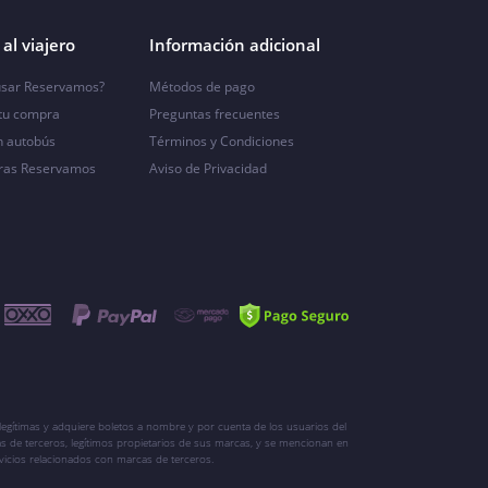
al viajero
Información adicional
sar Reservamos?
Métodos de pago
 tu compra
Preguntas frecuentes
n autobús
Términos y Condiciones
ras Reservamos
Aviso de Privacidad
egítimas y adquiere boletos a nombre y por cuenta de los usuarios del
s de terceros, legítimos propietarios de sus marcas, y se mencionan en
vicios relacionados con marcas de terceros.