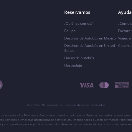
Reservamos
Ayuda 
¿Quiénes somos?
¿Cómo u
Equipo
Factura
Destinos de Autobús en México
Viajes e
Destinos de Autobús en United
Cobertu
States
Líneas de autobús
Hospedaje
© 2012-2026 Reservamos. Todos los derechos reservados.
 de acuerdo a los Términos y Condiciones que el usuario acepta. Reservamos realiza reservaciones l
ctos, servicios o empresas prestadoras de servicios aquí mencionados pueden ser marcas registrada
vos y comparativos para el público consumidor. Reservamos no comercializa productos, ni presta ser