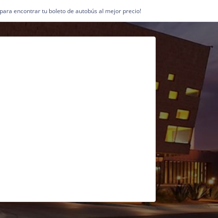
1 para encontrar tu boleto de autobús al mejor precio!