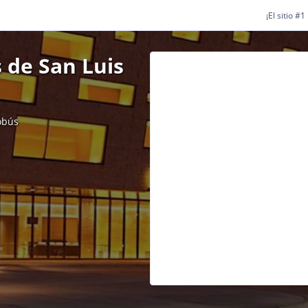
¡El sitio #
 de San Luis
obús