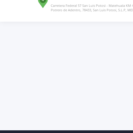
Carretera Federal 57 San Luis Potosi - Matehuala KM 
Potrero de Adentro, 78433, San Luis Potosi, S.L.P, ME