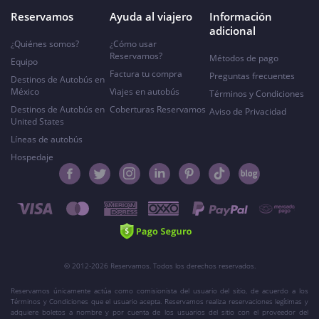
Reservamos
Ayuda al viajero
Información
adicional
¿Quiénes somos?
¿Cómo usar
Reservamos?
Métodos de pago
Equipo
Factura tu compra
Preguntas frecuentes
Destinos de Autobús en
México
Viajes en autobús
Términos y Condiciones
Destinos de Autobús en
Coberturas Reservamos
Aviso de Privacidad
United States
Líneas de autobús
Hospedaje
© 2012-2026 Reservamos. Todos los derechos reservados.
Reservamos únicamente actúa como comisionista del usuario del sitio, de acuerdo a los
Términos y Condiciones que el usuario acepta. Reservamos realiza reservaciones legítimas y
adquiere boletos a nombre y por cuenta de los usuarios del sitio con el proveedor del