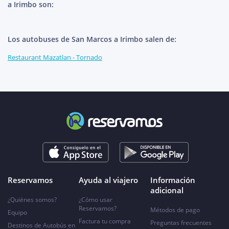
a Irimbo son:
Los autobuses de San Marcos a Irimbo salen de:
Restaurant Mazatlan - Tornado
Reservamos
Ayuda al viajero
Información
adicional
¿Quiénes somos?
¿Cómo usar
Reservamos?
Métodos de pago
Equipo
Factura tu compra
Preguntas frecuentes
Destinos de Autobús en