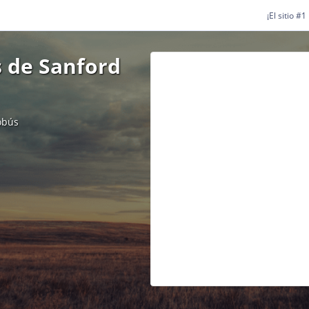
¡El sitio #
 de Sanford
obús