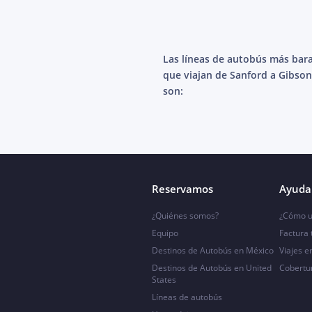
Las líneas de autobús más bar
que viajan de Sanford a Gibso
son:
Reservamos
Ayuda 
¿Quiénes somos?
¿Cómo u
Equipo
Factura
Destinos de Autobús en México
Viajes e
Destinos de Autobús en United
Cobertu
States
Líneas de autobús