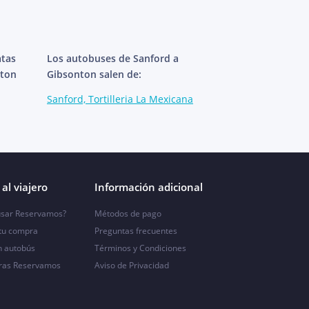
atas
Los autobuses de Sanford a
nton
Gibsonton salen de:
Sanford, Tortilleria La Mexicana
al viajero
Información adicional
sar Reservamos?
Métodos de pago
 tu compra
Preguntas frecuentes
n autobús
Términos y Condiciones
ras Reservamos
Aviso de Privacidad