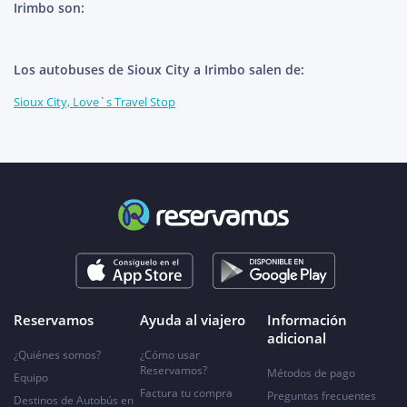
Irimbo son:
Los autobuses de Sioux City a Irimbo salen de:
Sioux City, Love`s Travel Stop
Reservamos
Ayuda al viajero
Información
adicional
¿Quiénes somos?
¿Cómo usar
Reservamos?
Métodos de pago
Equipo
Factura tu compra
Preguntas frecuentes
Destinos de Autobús en