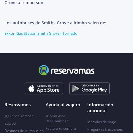
Grove a Irimbo son:
Los autobuses de Smiths Grove a Irimbo salen de:
Exxon Gas Station Smith Grove - Tornado
Reservamos
Ayuda al viajero
Información
adicional
¿Quiénes somos?
¿Cómo usar
Reservamos?
Métodos de pago
Equipo
Factura tu compra
Preguntas frecuentes
Destinos de Autobús en