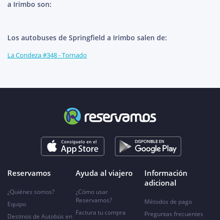
a Irimbo son:
Los autobuses de Springfield a Irimbo salen de:
La Condeza #348 - Tornado
Reservamos
Ayuda al viajero
Información
adicional
¿Quiénes somos?
¿Cómo usar
Reservamos?
Métodos de pago
Equipo
Factura tu compra
Preguntas frecuentes
Destinos de Autobús en