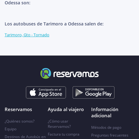
Odessa son:
Los autobuses de Tarimoro a Odessa salen de:
Tarimoro, Gto - Tornado
Reservamos
Ayuda al viajero
Información
adicional
¿Quiénes somos?
¿Cómo usar
Reservamos?
Métodos de pago
Equipo
Factura tu compra
Preguntas frecuentes
Destinos de Autobús en