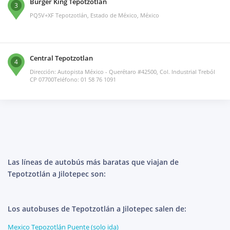
Burger King Tepotzotlán
3
PQ5V+XF Tepotzotlán, Estado de México, México
Central Tepotzotlan
4
Dirección: Autopista México - Querétaro #42500, Col. Industrial Treból
CP 07700Teléfono: 01 58 76 1091
Las líneas de autobús más baratas que viajan de
Tepotzotlán a Jilotepec son:
Los autobuses de Tepotzotlán a Jilotepec salen de:
Mexico Tepozotlán Puente (solo ida)