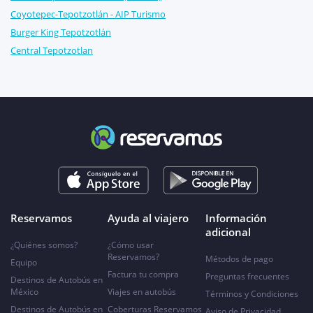
Coyotepec-Tepotzotlán - AIP Turismo
Burger King Tepotzotlán
Central Tepotzotlan
Reservamos
Ayuda al viajero
Información
adicional
¿Quiénes somos?
¿Cómo usar
Reservamos?
Métodos de pago
Equipo
Factura tu compra
Preguntas frecuentes
Destinos de Autobús en
México
Viajes en autobús
Términos y Condiciones
Destinos de Autobús en
Coberturas Reservamos
Aviso de Privacidad