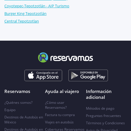
Coyotepec-Tepotzotlán - AIP Turismo
Burger King Tepotzotlán
Central Tepotzotlan
Reservamos
Ayuda al viajero
Información
adicional
¿Quiénes somos?
¿Cómo usar
Reservamos?
Métodos de pago
Equipo
Factura tu compra
Preguntas frecuentes
Destinos de Autobús en
México
Viajes en autobús
Términos y Condiciones
Destinos de Autobús en
Coberturas Reservamos
Aviso de Privacidad