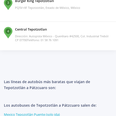
Burger King Tepotzotlán
3
PQ5V+XF Tepotzotlán, Estado de México, México
Central Tepotzotlan
4
Dirección: Autopista México - Querétaro #42500, Col. Industrial Treból
CP 07700Teléfono: 01 58 76 1091
Las líneas de autobús más baratas que viajan de
Tepotzotlán a Pátzcuaro son:
Los autobuses de Tepotzotlán a Pátzcuaro salen de:
Mexico Tepozotlán Puente (solo ida)