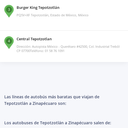
Burger King Tepotzotlán
3
PQ5V+XF Tepotzotlán, Estado de México, México
Central Tepotzotlan
4
Dirección: Autopista México - Querétaro #42500, Col. Industrial Treból
CP 07700Teléfono: 01 58 76 1091
Las líneas de autobús más baratas que viajan de
Tepotzotlán a Zinapécuaro son:
Los autobuses de Tepotzotlán a Zinapécuaro salen de: