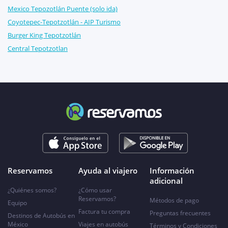
Mexico Tepozotlán Puente (solo ida)
Coyotepec-Tepotzotlán - AIP Turismo
Burger King Tepotzotlán
Central Tepotzotlan
Reservamos
Ayuda al viajero
Información
adicional
¿Quiénes somos?
¿Cómo usar
Reservamos?
Métodos de pago
Equipo
Factura tu compra
Preguntas frecuentes
Destinos de Autobús en
México
Viajes en autobús
Términos y Condiciones