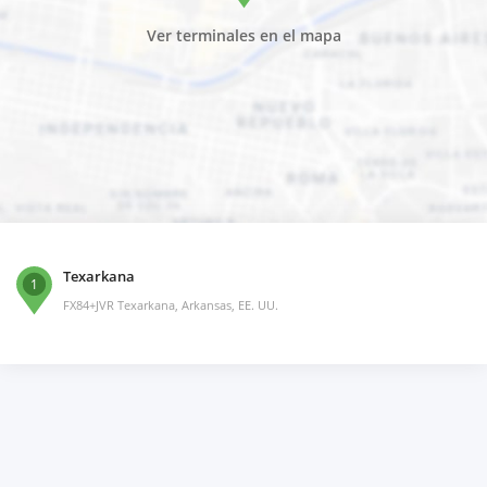
Ver terminales en el mapa
Texarkana
1
FX84+JVR Texarkana, Arkansas, EE. UU.