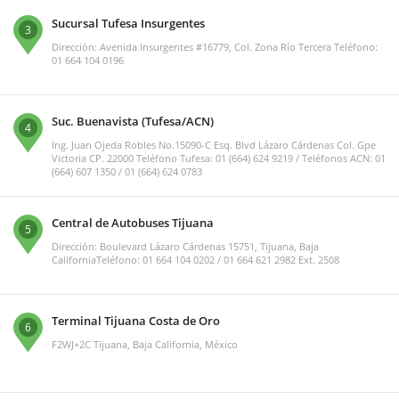
Sucursal Tufesa Insurgentes
3
Dirección: Avenida Insurgentes #16779, Col. Zona Río Tercera Teléfono:
01 664 104 0196
Suc. Buenavista (Tufesa/ACN)
4
Ing. Juan Ojeda Robles No.15090-C Esq. Blvd Lázaro Cárdenas Col. Gpe
Victoria CP. 22000 Teléfono Tufesa: 01 (664) 624 9219 / Teléfonos ACN: 01
(664) 607 1350 / 01 (664) 624 0783
Central de Autobuses Tijuana
5
Dirección: Boulevard Lázaro Cárdenas 15751, Tijuana, Baja
CaliforniaTeléfono: 01 664 104 0202 / 01 664 621 2982 Ext. 2508
Terminal Tijuana Costa de Oro
6
F2WJ+2C Tijuana, Baja California, México