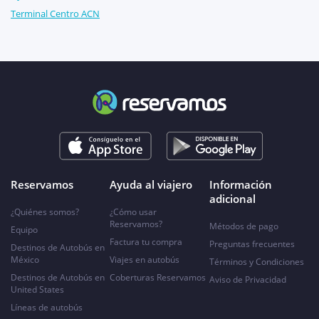
Terminal Centro ACN
Reservamos
Ayuda al viajero
Información
adicional
¿Quiénes somos?
¿Cómo usar
Reservamos?
Métodos de pago
Equipo
Factura tu compra
Preguntas frecuentes
Destinos de Autobús en
México
Viajes en autobús
Términos y Condiciones
Destinos de Autobús en
Coberturas Reservamos
Aviso de Privacidad
United States
Líneas de autobús