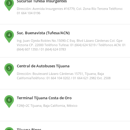
Sucursal Tufesa Insurgentes
3
Dirección: Avenida Insurgentes #16779, Col. Zona Río Tercera Teléfono:
01 664 104 0196
Suc. Buenavista (Tufesa/ACN)
4
Ing. Juan Ojeda Robles No.15090-C Esq. Blvd Lázaro Cárdenas Col. Gpe
Victoria CP. 22000 Teléfono Tufesa: 01 (664) 624 9219 / Teléfonos ACN: 01
(664) 607 1350 / 01 (664) 624 0783
Central de Autobuses Tijuana
5
Dirección: Boulevard Lázaro Cárdenas 15751, Tijuana, Baja
CaliforniaTeléfono: 01 664 104 0202 / 01 664 621 2982 Ext. 2508
Terminal Tijuana Costa de Oro
6
F2WJ+2C Tijuana, Baja California, México
Tijuana Pinos