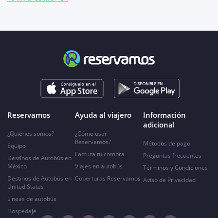
Reservamos
Ayuda al viajero
Información
adicional
¿Quiénes somos?
¿Cómo usar
Reservamos?
Métodos de pago
Equipo
Factura tu compra
Preguntas frecuentes
Destinos de Autobús en
México
Viajes en autobús
Términos y Condiciones
Destinos de Autobús en
Coberturas Reservamos
Aviso de Privacidad
United States
Líneas de autobús
Hospedaje