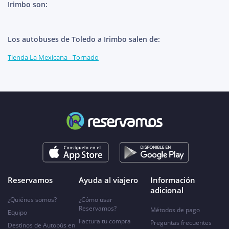
Irimbo son:
Los autobuses de Toledo a Irimbo salen de:
Tienda La Mexicana - Tornado
Reservamos
Ayuda al viajero
Información
adicional
¿Quiénes somos?
¿Cómo usar
Reservamos?
Métodos de pago
Equipo
Factura tu compra
Preguntas frecuentes
Destinos de Autobús en