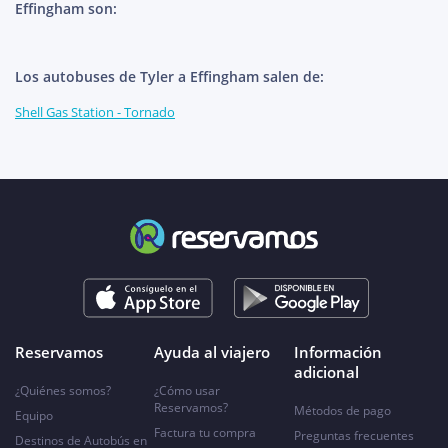
Effingham son:
Los autobuses de Tyler a Effingham salen de:
Shell Gas Station - Tornado
Reservamos
Ayuda al viajero
Información
adicional
¿Quiénes somos?
¿Cómo usar
Reservamos?
Métodos de pago
Equipo
Factura tu compra
Preguntas frecuentes
Destinos de Autobús en