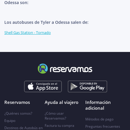
Odessa son:
Los autobuses de Tyler a Odessa salen de:
Shell Gas Station - Tornado
Reservamos
Ayuda al viajero
Información
adicional
¿Quiénes somos?
¿Cómo usar
Reservamos?
Métodos de pago
Equipo
Factura tu compra
Preguntas frecuentes
Destinos de Autobús en