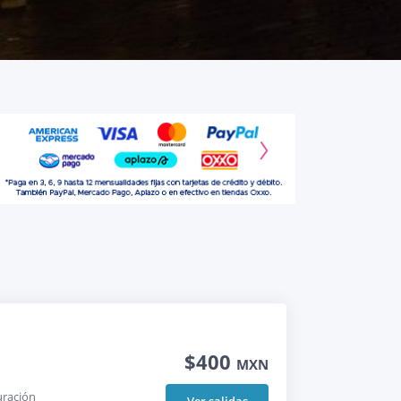
$400
MXN
ración
Ver salidas