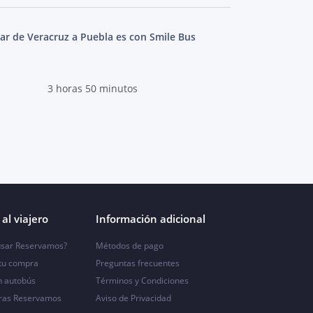
ar de Veracruz a Puebla es con Smile Bus
3 horas 50 minutos
al viajero
Información adicional
sar Reservamos?
Métodos de pago
 tu compra
Preguntas frecuentes
n autobús
Términos y Condiciones
ras Reservamos
Aviso de Privacidad