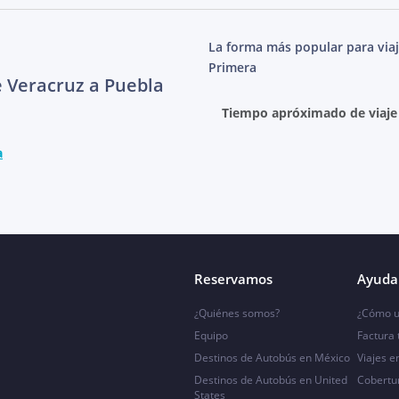
La forma más popular para viaj
Primera
e Veracruz a Puebla
Tiempo apróximado de viaje
a
Reservamos
Ayuda 
¿Quiénes somos?
¿Cómo u
Equipo
Factura
Destinos de Autobús en México
Viajes e
Destinos de Autobús en United
Cobertu
States