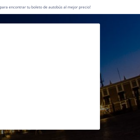
1 para encontrar tu boleto de autobús al mejor precio!