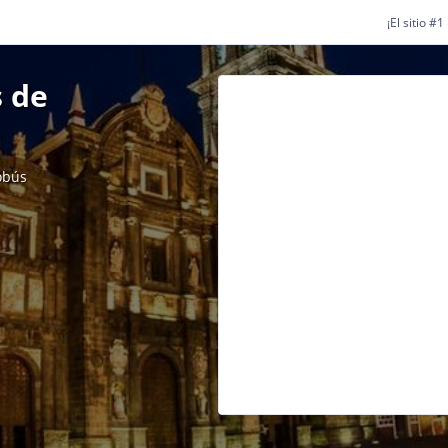
¡El sitio #
 de
obús