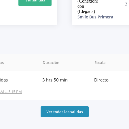
(Conexión)
3 
con
(Llegada)
Smile Bus Primera
das
Duración
Escala
lidas
3 hrs 50 min
Directo
AM ... 5:15 PM
Ver todas las salidas