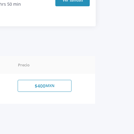
hrs 50 min
Precio
$400
MXN