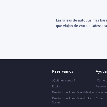
Las líneas de autobús más bar
que viajan de Waco a Odessa s
Reservamos
Ayuda 
¿Quiénes somos?
¿Cómo u
Equipo
Factura
Destinos de Autobús en México
Viajes e
Destinos de Autobús en United
Cobertu
States