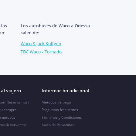
atas
Los autobuses de Waco a Odessa
on:
salen de:
Waco S Jack Kultgen
TBC Waco - Tornado
al viajero
Información adicional
sar Reservamos?
Métodos de pago
 tu compra
Preguntas frecuentes
n autobús
Términos y Condiciones
ras Reservamos
Aviso de Privacidad