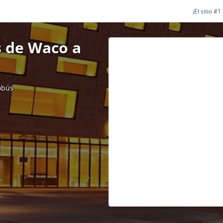
¡El sitio #
s de Waco a
obús