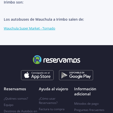
Irimbo son:
Los autobuses de Wauchula a Irimbo salen de:
Wauchula Super Market - Tornado
Reservamos
Ayuda al viajero
Información
adicional
¿Quiénes somos?
¿Cómo usar
Reservamos?
Métodos de pago
Equipo
Factura tu compra
Preguntas frecuentes
Destinos de Autobús en