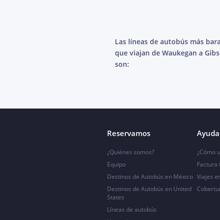
Las líneas de autobús más bar
que viajan de Waukegan a Gib
son:
Reservamos
Ayuda 
¿Quiénes somos?
¿Cómo u
Equipo
Factura
Destinos de Autobús en México
Viajes e
Destinos de Autobús en United
Cobertu
States
Líneas de autobús