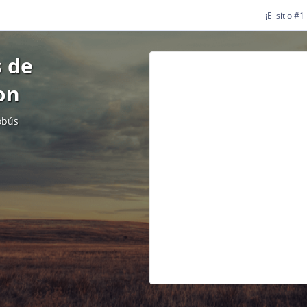
¡El sitio #
 de
on
obús