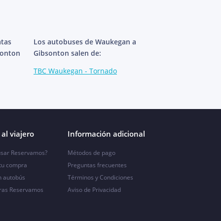
atas
Los autobuses de Waukegan a
sonton
Gibsonton salen de:
TBC Waukegan - Tornado
al viajero
Información adicional
sar Reservamos?
Métodos de pago
 tu compra
Preguntas frecuentes
n autobús
Términos y Condiciones
ras Reservamos
Aviso de Privacidad