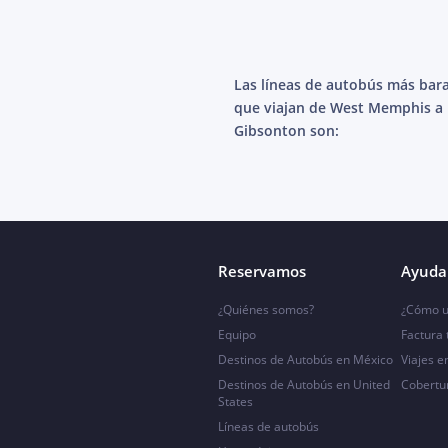
Las líneas de autobús más bar
que viajan de West Memphis a
Gibsonton son:
Reservamos
Ayuda 
¿Quiénes somos?
¿Cómo u
Equipo
Factura
Destinos de Autobús en México
Viajes e
Destinos de Autobús en United
Cobertu
States
Líneas de autobús