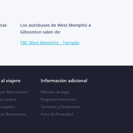
atas
Los autobuses de West Memphis a
Gibsonton salen de:
TBC West Memphis - Tornado
al viajero
Información adicional
sar Reservamos?
Métodos de pago
 tu compra
Preguntas frecuentes
n autobús
Términos y Condiciones
ras Reservamos
Aviso de Privacidad