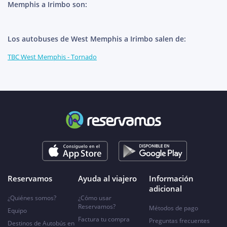
Memphis a Irimbo son:
Los autobuses de West Memphis a Irimbo salen de:
TBC West Memphis - Tornado
Reservamos
Ayuda al viajero
Información
adicional
¿Quiénes somos?
¿Cómo usar
Reservamos?
Métodos de pago
Equipo
Factura tu compra
Preguntas frecuentes
Destinos de Autobús en