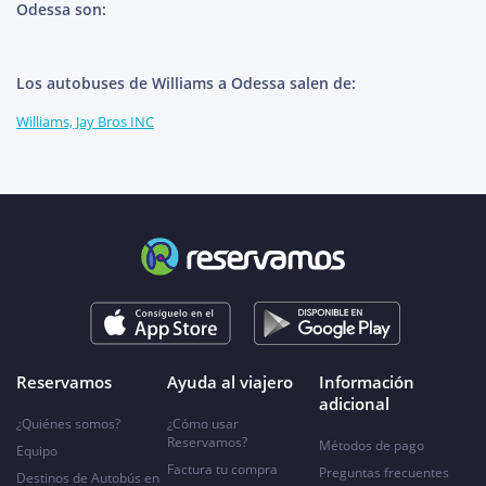
Odessa son:
Los autobuses de Williams a Odessa salen de:
Williams, Jay Bros INC
Reservamos
Ayuda al viajero
Información
adicional
¿Quiénes somos?
¿Cómo usar
Reservamos?
Métodos de pago
Equipo
Factura tu compra
Preguntas frecuentes
Destinos de Autobús en