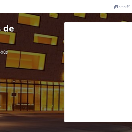
¡El sitio #
 de
obús