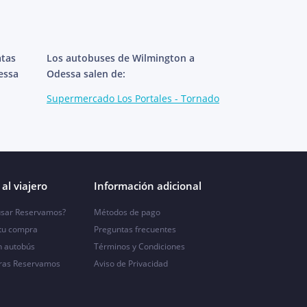
atas
Los autobuses de Wilmington a
essa
Odessa salen de:
Supermercado Los Portales - Tornado
al viajero
Información adicional
sar Reservamos?
Métodos de pago
 tu compra
Preguntas frecuentes
n autobús
Términos y Condiciones
ras Reservamos
Aviso de Privacidad