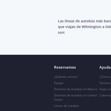
Las líneas de autobús más bar
que viajan de Wilmington a Od
son:
Reservamos
Ayuda 
¿Quiénes somos?
¿Cómo u
Equipo
Factura
Destinos de Autobús en México
Viajes e
Destinos de Autobús en United
Cobertu
States
Líneas de autobús