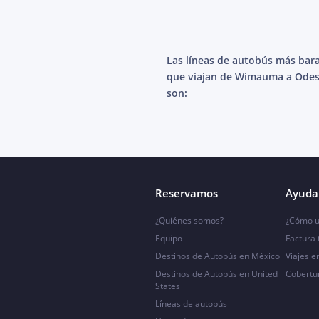
Las líneas de autobús más bar
que viajan de Wimauma a Ode
son:
Reservamos
Ayuda 
¿Quiénes somos?
¿Cómo u
Equipo
Factura
Destinos de Autobús en México
Viajes e
Destinos de Autobús en United
Cobertu
States
Líneas de autobús