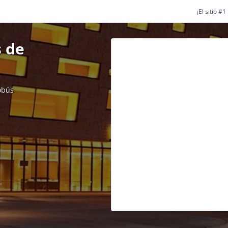
¡El sitio #
 de
obús