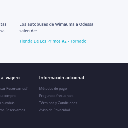
atas
Los autobuses de Wimauma a Odessa
ssa
salen de:
Tienda De Los Primos #2 - Tornado
al viajero
Información adicional
sar Reservamos?
Métodos de pago
 tu compra
Preguntas frecuentes
n autobús
Términos y Condiciones
ras Reservamos
Aviso de Privacidad