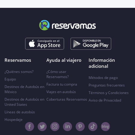
Reservamos
Ayuda al viajero
Información
adicional
¿Quiénes somos?
¿Cómo usar
Reservamos?
Métodos de pago
Equipo
Factura tu compra
Preguntas frecuentes
Destinos de Autobús en
México
Viajes en autobús
Términos y Condiciones
Destinos de Autobús en
Coberturas Reservamos
Aviso de Privacidad
United States
Líneas de autobús
Hospedaje