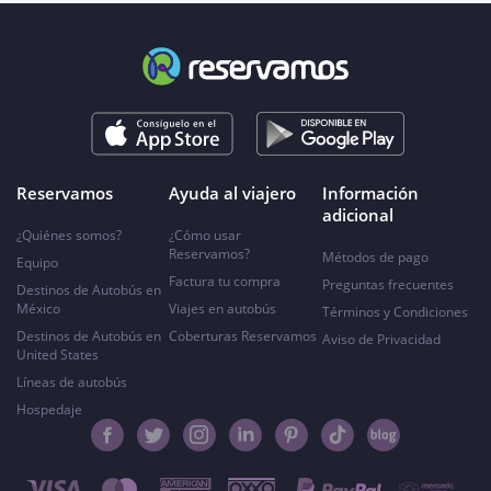
Reservamos
Ayuda al viajero
Información
adicional
¿Quiénes somos?
¿Cómo usar
Reservamos?
Métodos de pago
Equipo
Factura tu compra
Preguntas frecuentes
Destinos de Autobús en
México
Viajes en autobús
Términos y Condiciones
Destinos de Autobús en
Coberturas Reservamos
Aviso de Privacidad
United States
Líneas de autobús
Hospedaje