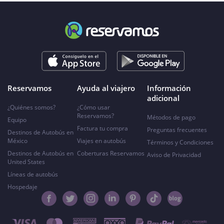
Reservamos
Ayuda al viajero
Información
adicional
¿Quiénes somos?
¿Cómo usar
Reservamos?
Métodos de pago
Equipo
Factura tu compra
Preguntas frecuentes
Destinos de Autobús en
México
Viajes en autobús
Términos y Condiciones
Destinos de Autobús en
Coberturas Reservamos
Aviso de Privacidad
United States
Líneas de autobús
Hospedaje