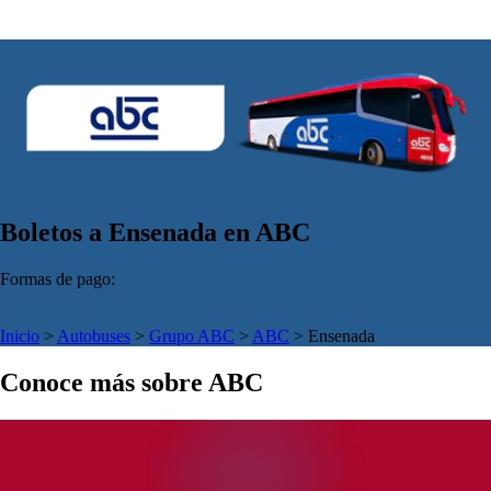
Boletos a Ensenada en ABC
Formas de pago:
Inicio
>
Autobuses
>
Grupo ABC
>
ABC
>
Ensenada
Conoce más sobre ABC