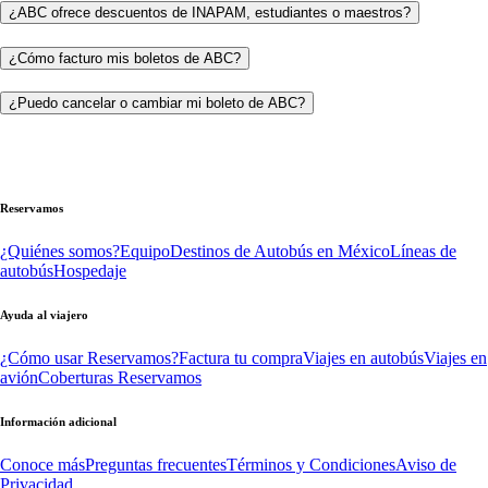
¿ABC ofrece descuentos de INAPAM, estudiantes o maestros?
¿Cómo facturo mis boletos de ABC?
¿Puedo cancelar o cambiar mi boleto de ABC?
Reservamos
¿Quiénes somos?
Equipo
Destinos de Autobús en México
Líneas de
autobús
Hospedaje
Ayuda al viajero
¿Cómo usar Reservamos?
Factura tu compra
Viajes en autobús
Viajes en
avión
Coberturas Reservamos
Información adicional
Conoce más
Preguntas frecuentes
Términos y Condiciones
Aviso de
Privacidad