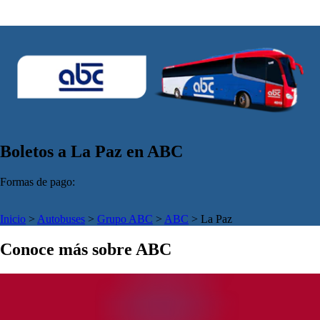
Boletos a La Paz en ABC
Formas de pago:
Inicio
>
Autobuses
>
Grupo ABC
>
ABC
>
La Paz
Conoce más sobre ABC