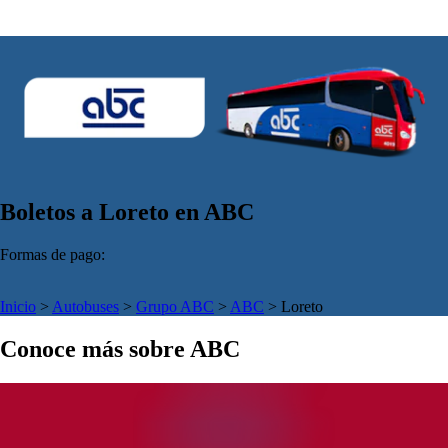
Boletos a Loreto en ABC
Formas de pago:
Inicio
>
Autobuses
>
Grupo ABC
>
ABC
>
Loreto
Conoce más sobre ABC