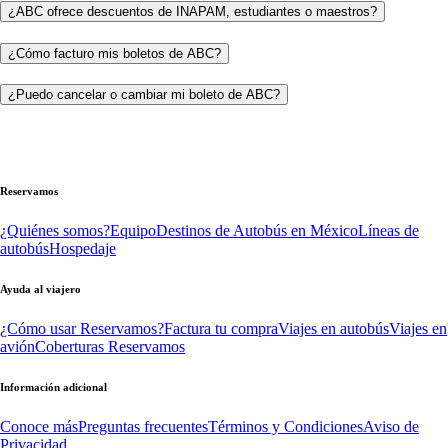
¿ABC ofrece descuentos de INAPAM, estudiantes o maestros?
¿Cómo facturo mis boletos de ABC?
¿Puedo cancelar o cambiar mi boleto de ABC?
Reservamos
¿Quiénes somos?
Equipo
Destinos de Autobús en México
Líneas de
autobús
Hospedaje
Ayuda al viajero
¿Cómo usar Reservamos?
Factura tu compra
Viajes en autobús
Viajes en
avión
Coberturas Reservamos
Información adicional
Conoce más
Preguntas frecuentes
Términos y Condiciones
Aviso de
Privacidad