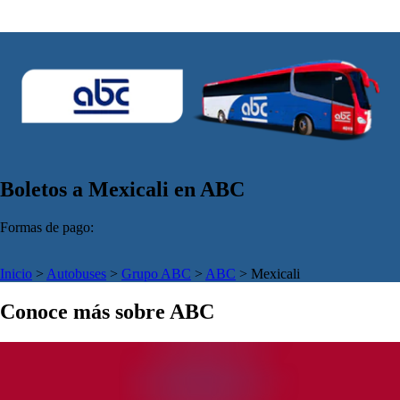
Boletos a Mexicali en ABC
Formas de pago:
Inicio
>
Autobuses
>
Grupo ABC
>
ABC
>
Mexicali
Conoce más sobre ABC