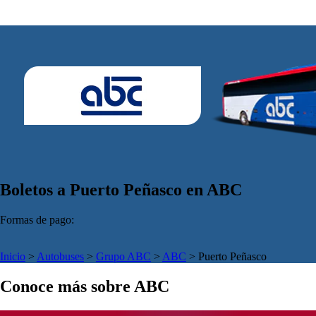
Boletos a Puerto Peñasco en ABC
Formas de pago:
Inicio
>
Autobuses
>
Grupo ABC
>
ABC
>
Puerto Peñasco
Conoce más sobre ABC