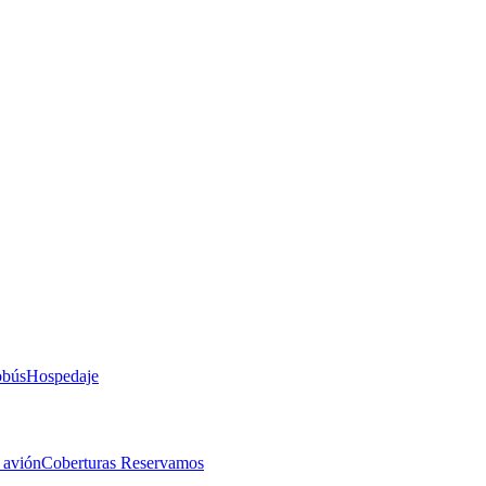
obús
Hospedaje
 avión
Coberturas Reservamos