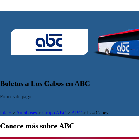
Boletos a Los Cabos en ABC
Formas de pago:
Inicio
>
Autobuses
>
Grupo ABC
>
ABC
>
Los Cabos
Conoce más sobre ABC