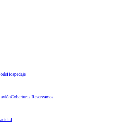
obús
Hospedaje
 avión
Coberturas Reservamos
vacidad