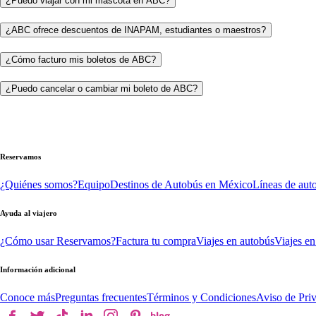
¿Puedo viajar con mi mascota en ABC?
¿ABC ofrece descuentos de INAPAM, estudiantes o maestros?
¿Cómo facturo mis boletos de ABC?
¿Puedo cancelar o cambiar mi boleto de ABC?
Reservamos
¿Quiénes somos?
Equipo
Destinos de Autobús en México
Líneas de aut
Ayuda al viajero
¿Cómo usar Reservamos?
Factura tu compra
Viajes en autobús
Viajes en
Información adicional
Conoce más
Preguntas frecuentes
Términos y Condiciones
Aviso de Pri