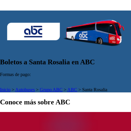
Boletos a Santa Rosalia en ABC
Formas de pago:
Inicio
>
Autobuses
>
Grupo ABC
>
ABC
>
Santa Rosalia
Conoce más sobre ABC