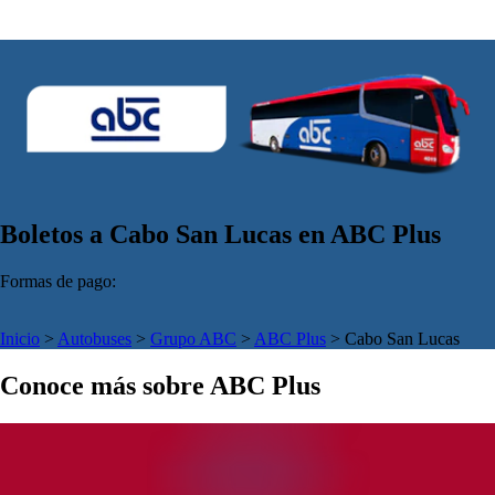
Boletos a Cabo San Lucas en ABC Plus
Formas de pago:
Inicio
>
Autobuses
>
Grupo ABC
>
ABC Plus
>
Cabo San Lucas
Conoce más sobre ABC Plus