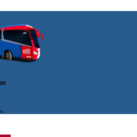
us
do