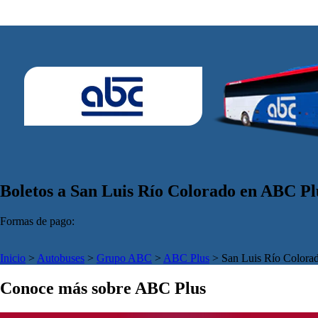
Boletos a San Luis Río Colorado en ABC Pl
Formas de pago:
Inicio
>
Autobuses
>
Grupo ABC
>
ABC Plus
>
San Luis Río Colora
Conoce más sobre ABC Plus