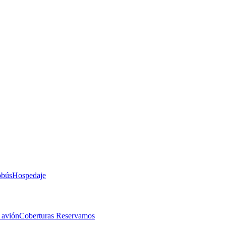
obús
Hospedaje
 avión
Coberturas Reservamos