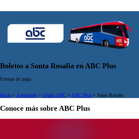
Boletos a Santa Rosalia en ABC Plus
Formas de pago:
Inicio
>
Autobuses
>
Grupo ABC
>
ABC Plus
>
Santa Rosalia
Conoce más sobre ABC Plus