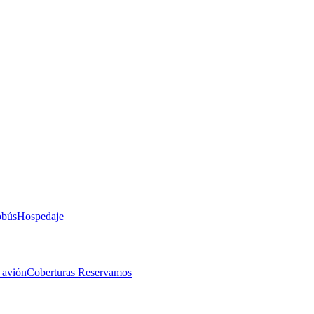
obús
Hospedaje
 avión
Coberturas Reservamos