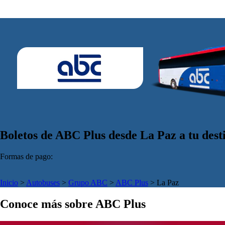
Boletos de ABC Plus desde La Paz a tu dest
Formas de pago:
Inicio
>
Autobuses
>
Grupo ABC
>
ABC Plus
>
La Paz
Conoce más sobre ABC Plus