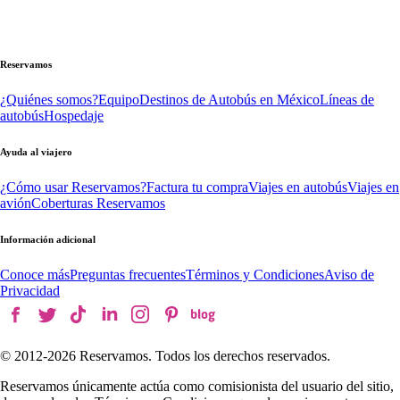
Reservamos
¿Quiénes somos?
Equipo
Destinos de Autobús en México
Líneas de
autobús
Hospedaje
Ayuda al viajero
¿Cómo usar Reservamos?
Factura tu compra
Viajes en autobús
Viajes en
avión
Coberturas Reservamos
Información adicional
Conoce más
Preguntas frecuentes
Términos y Condiciones
Aviso de
Privacidad
© 2012-
2026
Reservamos. Todos los derechos reservados.
Reservamos únicamente actúa como comisionista del usuario del sitio,