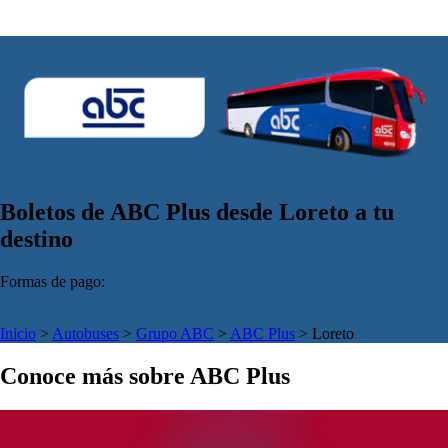
Boletos de ABC Plus desde Loreto a tu
destino
Formas de pago:
Inicio
>
Autobuses
>
Grupo ABC
>
ABC Plus
>
Loreto
Conoce más sobre ABC Plus