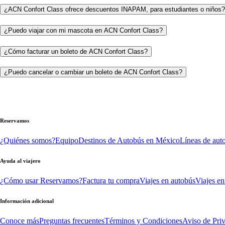
¿ACN Confort Class ofrece descuentos INAPAM, para estudiantes o niños?
¿Puedo viajar con mi mascota en ACN Confort Class?
¿Cómo facturar un boleto de ACN Confort Class?
¿Puedo cancelar o cambiar un boleto de ACN Confort Class?
Reservamos
¿Quiénes somos?
Equipo
Destinos de Autobús en México
Líneas de aut
Ayuda al viajero
¿Cómo usar Reservamos?
Factura tu compra
Viajes en autobús
Viajes en
Información adicional
Conoce más
Preguntas frecuentes
Términos y Condiciones
Aviso de Pri