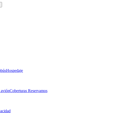
obús
Hospedaje
 avión
Coberturas Reservamos
vacidad