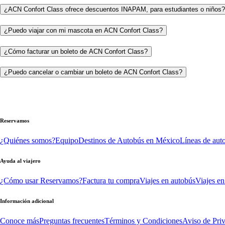
¿ACN Confort Class ofrece descuentos INAPAM, para estudiantes o niños?
¿Puedo viajar con mi mascota en ACN Confort Class?
¿Cómo facturar un boleto de ACN Confort Class?
¿Puedo cancelar o cambiar un boleto de ACN Confort Class?
Reservamos
¿Quiénes somos?
Equipo
Destinos de Autobús en México
Líneas de aut
Ayuda al viajero
¿Cómo usar Reservamos?
Factura tu compra
Viajes en autobús
Viajes en
Información adicional
Conoce más
Preguntas frecuentes
Términos y Condiciones
Aviso de Pri