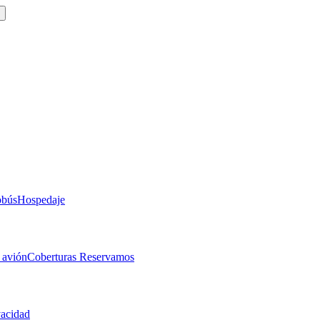
obús
Hospedaje
 avión
Coberturas Reservamos
vacidad