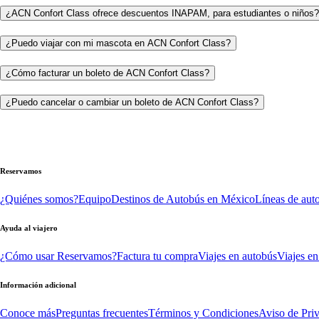
¿ACN Confort Class ofrece descuentos INAPAM, para estudiantes o niños?
¿Puedo viajar con mi mascota en ACN Confort Class?
¿Cómo facturar un boleto de ACN Confort Class?
¿Puedo cancelar o cambiar un boleto de ACN Confort Class?
Reservamos
¿Quiénes somos?
Equipo
Destinos de Autobús en México
Líneas de aut
Ayuda al viajero
¿Cómo usar Reservamos?
Factura tu compra
Viajes en autobús
Viajes en
Información adicional
Conoce más
Preguntas frecuentes
Términos y Condiciones
Aviso de Pri