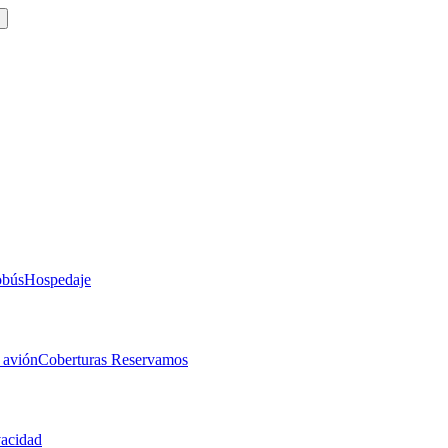
obús
Hospedaje
 avión
Coberturas Reservamos
vacidad