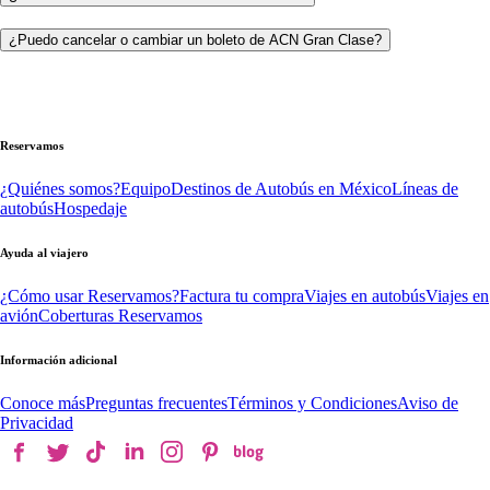
¿Puedo cancelar o cambiar un boleto de ACN Gran Clase?
Reservamos
¿Quiénes somos?
Equipo
Destinos de Autobús en México
Líneas de
autobús
Hospedaje
Ayuda al viajero
¿Cómo usar Reservamos?
Factura tu compra
Viajes en autobús
Viajes en
avión
Coberturas Reservamos
Información adicional
Conoce más
Preguntas frecuentes
Términos y Condiciones
Aviso de
Privacidad