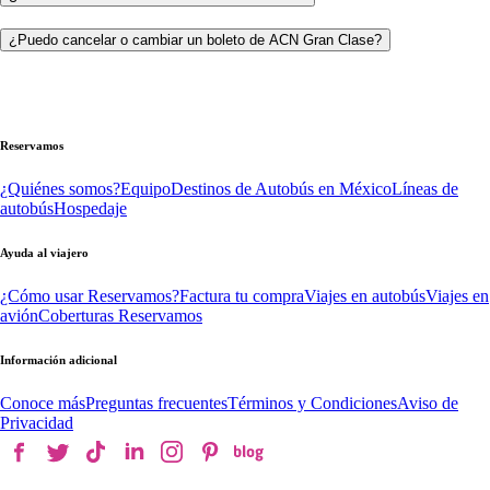
¿Puedo cancelar o cambiar un boleto de ACN Gran Clase?
Reservamos
¿Quiénes somos?
Equipo
Destinos de Autobús en México
Líneas de
autobús
Hospedaje
Ayuda al viajero
¿Cómo usar Reservamos?
Factura tu compra
Viajes en autobús
Viajes en
avión
Coberturas Reservamos
Información adicional
Conoce más
Preguntas frecuentes
Términos y Condiciones
Aviso de
Privacidad