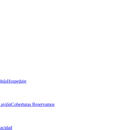
obús
Hospedaje
 avión
Coberturas Reservamos
vacidad