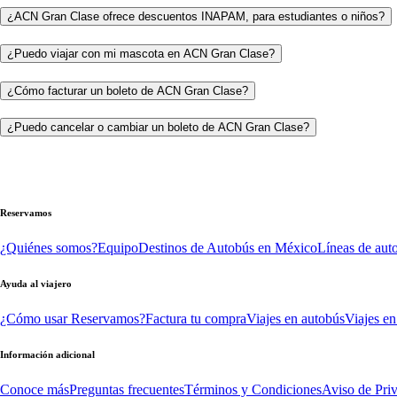
¿ACN Gran Clase ofrece descuentos INAPAM, para estudiantes o niños?
¿Puedo viajar con mi mascota en ACN Gran Clase?
¿Cómo facturar un boleto de ACN Gran Clase?
¿Puedo cancelar o cambiar un boleto de ACN Gran Clase?
Reservamos
¿Quiénes somos?
Equipo
Destinos de Autobús en México
Líneas de aut
Ayuda al viajero
¿Cómo usar Reservamos?
Factura tu compra
Viajes en autobús
Viajes en
Información adicional
Conoce más
Preguntas frecuentes
Términos y Condiciones
Aviso de Pri