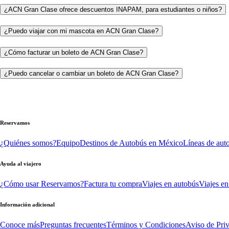
¿ACN Gran Clase ofrece descuentos INAPAM, para estudiantes o niños?
¿Puedo viajar con mi mascota en ACN Gran Clase?
¿Cómo facturar un boleto de ACN Gran Clase?
¿Puedo cancelar o cambiar un boleto de ACN Gran Clase?
Reservamos
¿Quiénes somos?
Equipo
Destinos de Autobús en México
Líneas de aut
Ayuda al viajero
¿Cómo usar Reservamos?
Factura tu compra
Viajes en autobús
Viajes en
Información adicional
Conoce más
Preguntas frecuentes
Términos y Condiciones
Aviso de Pri