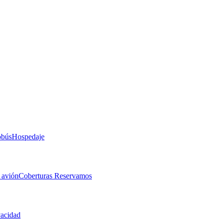
obús
Hospedaje
 avión
Coberturas Reservamos
vacidad